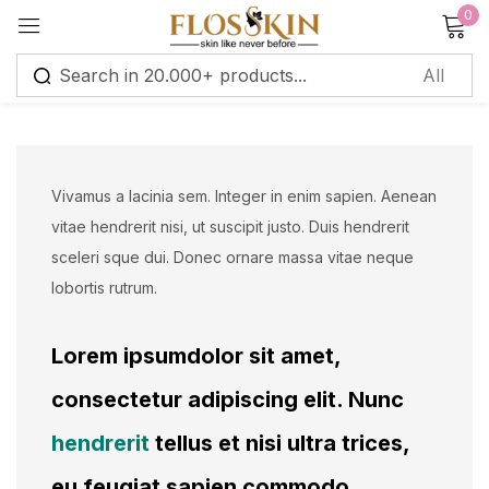
0
Sign in
Remember me
Lost password?
Vivamus a lacinia sem. Integer in enim sapien. Aenean
vitae hendrerit nisi, ut suscipit justo. Duis hendrerit
Log in
sceleri sque dui. Donec ornare massa vitae neque
lobortis rutrum.
Create an account
Lorem ipsumdolor sit amet,
consectetur adipiscing elit. Nunc
hendrerit
tellus et nisi ultra trices,
eu feugiat sapien commodo.